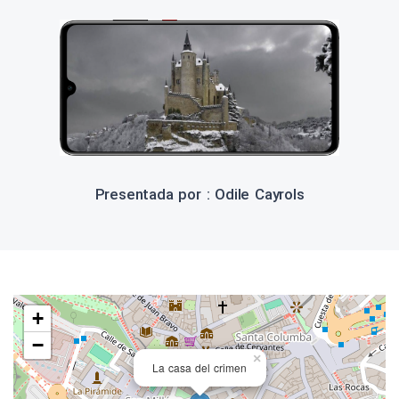
Presentada por : Odile Cayrols
+
−
×
La casa del crimen