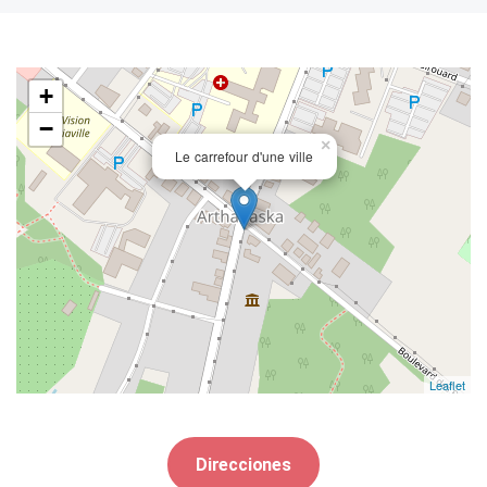
+
−
×
Le carrefour d'une ville
Leaflet
Direcciones