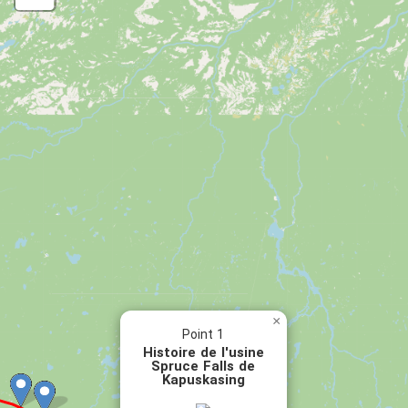
×
Point 1
Histoire de l'usine
Spruce Falls de
Kapuskasing