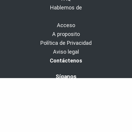
Hablemos de
Acceso
A proposito
Política de Privacidad
Aviso legal
Contáctenos
Síganos
BaladoDiscovery Experiencias | Desde 2011.
Copyright © 2011-2026 - Cinax inc. y 9029-1949 Quebec inc.