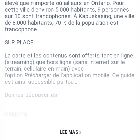
élevé que n'importe où ailleurs en Ontario. Pour
cette ville d'environ 5.000 habitants, 9 personnes
sur 10 sont francophones. À Kapuskasing, une ville
de 8.000 habitants, 70 % de la population est
francophone.
SUR PLACE
La carte et les contenus sont offerts tant en ligne
(streaming) que hors ligne (sans Internet sur le
terrain, cellulaire en main) avec
l'option
Précharger
de l'application mobile. Ce guide
est ainsi accessible partout.
Bonnes découvertes!
CRÉDITS
Produit par Destination Northern Ontario avec la
LEE MAS »
collaboration de FedNor, de NOHFC, ainsi que des