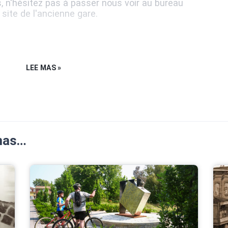
 n'hésitez pas à passer nous voir au bureau
 site de l'ancienne gare.
LEE MAS »
emas…