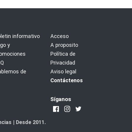
letin informativo
Acceso
go y
A proposito
romociones
Política de
AQ
Privacidad
ablemos de
Aviso legal
Contáctenos
Síganos
cias | Desde 2011.