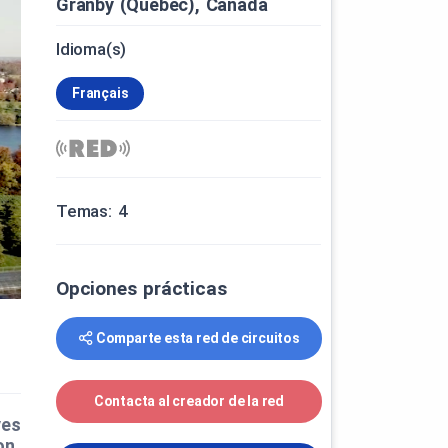
Granby (Québec), Canada
Idioma(s)
Français
Temas: 4
Opciones prácticas
Comparte esta red de circuitos
Contacta al creador de la red
ves
on.