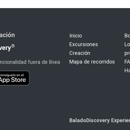
cación
Inicio
Bo
Excursiones
Lo
®
very
Creación
p
Mapa de recorridos
F
cionalidad fuera de línea
H
BaladoDiscovery Experien