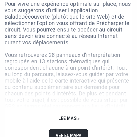
Pour vivre une expérience optimale sur place, nous
vous suggérons d’utiliser l'application
BaladoDécouverte (plutôt que le site Web) et de
sélectionner l'option vous offrant de Précharger le
circuit. Vous pourrez ensuite accéder au circuit
sans devoir être connecté au réseau Internet
durant vos déplacements.
Vous retrouverez 28 panneaux d'interprétation
regroupés en 13 stations thématiques qui
correspondent chacune à un point d'intérêt. Tout
au long du parcours, laissez-vous guider par votre
mobile à l'aide de la carte interactive qui présente
du contenu supplémentaire sur demande pour
chacun des points d'intérêts. De plus et pendant
tout votre trajet, il est possible de vous situer par
GPS en temps réel par rapport aux lieux d'intérêt.
Vous y trouverez également des codes QR menant
LEE MAS »
à des capsules audio de l'Indice du bonheur en lien
avec la thématique abordée sur divers panneaux.
VER EL MAPA