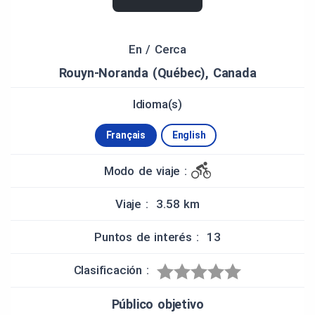
CRÉDITS
En / Cerca
Rouyn-Noranda (Québec), Canada
Société d'histoire de Rouyn-Noranda
Restauration de 2019 : Ville de Rouyn-Noranda et
Idioma(s)
Benoît-Beaudry Gourd
Français
English
Adaptation pour BaladoDécouverte : Kristopher
Vandal et Lise Paquet
Modo de viaje :
Viaje : 3.58 km
Puntos de interés : 13
Clasificación :
Público objetivo