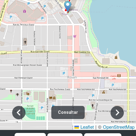
Consultar
Leaflet
|
©
OpenStreetMap