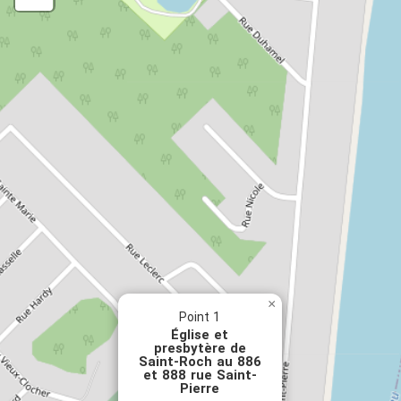
Helen Jackson
Yvon Joly
Lilianne Pelletier
Yvon Bruneau
SUPERVISEUR
Patrick Ney
PHOTOS
Lisa Stock Bolduc
Luc Noppen
Luc Raymond
Aaricia Charpentier
Josée Anglehart
Gracieuseté de la communauté
×
Point 1
Église et
presbytère de
Saint-Roch au 886
et 888 rue Saint-
Pierre