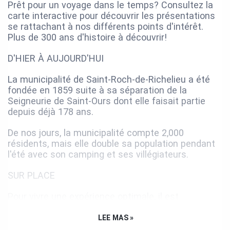
Prêt pour un voyage dans le temps? Consultez la
carte interactive pour découvrir les présentations
se rattachant à nos différents points d'intérêt.
Plus de 300 ans d'histoire à découvrir!
D'HIER À AUJOURD'HUI
La municipalité de Saint-Roch-de-Richelieu a été
fondée en 1859 suite à sa séparation de la
Seigneurie de Saint-Ours dont elle faisait partie
depuis déjà 178 ans.
De nos jours, la municipalité compte 2,000
résidents, mais elle double sa population pendant
l'été avec son camping et ses villégiateurs.
SUR PLACE
Pour vivre une expérience optimale, il est
préférable d'utiliser l'application BaladoDécouverte
dans votre cellulaire plutôt que le site Web.
LEE MAS »
L'application offre notamment une option