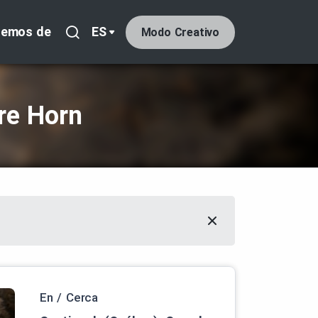
lemos de
ES
Modo Creativo
re Horn
En / Cerca