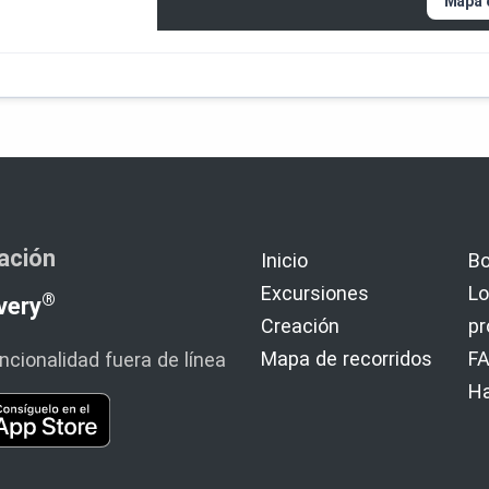
Mapa 
cación
Inicio
Bo
Excursiones
Lo
®
very
Creación
p
Mapa de recorridos
F
cionalidad fuera de línea
H