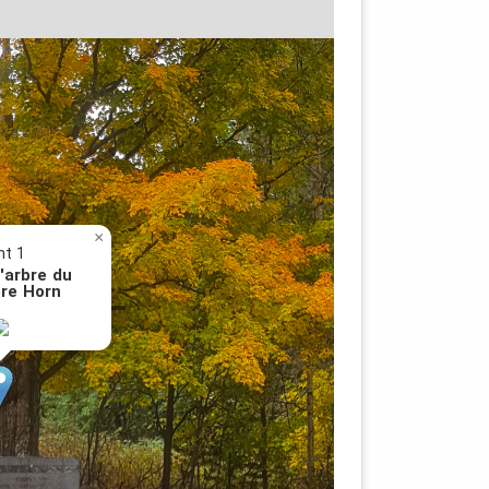
×
nt 1
'arbre du
re Horn