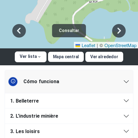
Consultar
Leaflet
|
©
OpenStreetMap
Ver lista
Mapa central
Ver alrededor
Cómo funciona
1.
Belleterre
2.
L'industrie minière
3.
Les loisirs