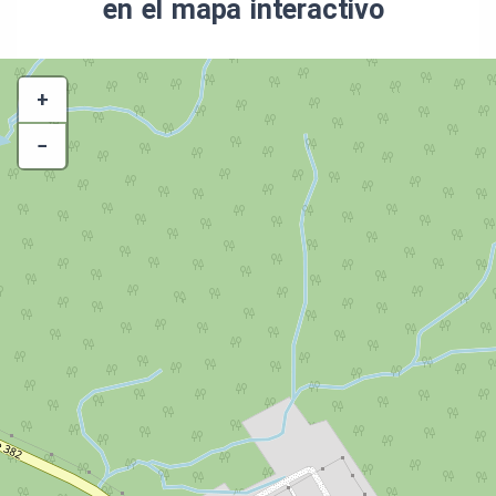
en el mapa interactivo
+
−