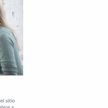
 sitio 
bios y 