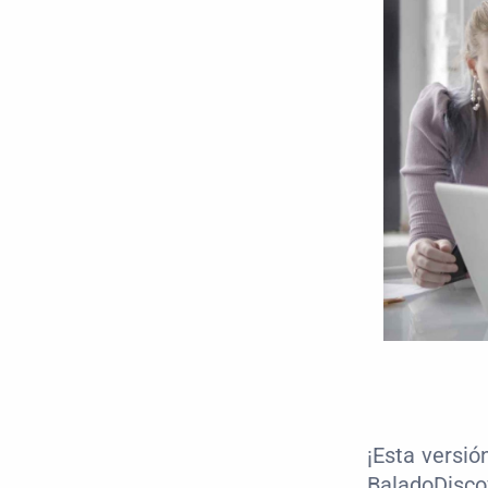
¡Esta versió
BaladoDisco