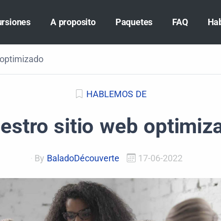
ursiones
A proposito
Paquetes
FAQ
Ha
 optimizado
HABLEMOS DE
estro sitio web optimiz
By
BaladoDécouverte
17-06-2022