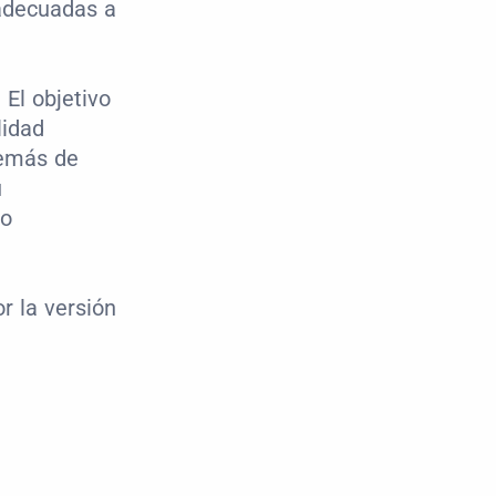
adecuadas a 
l objetivo 
idad 
emás de 
 
o 
 la versión 