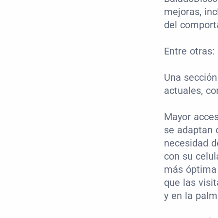
mejoras, inc
del comporta
Entre otras:
Una sección
actuales, co
Mayor accesi
se adaptan d
necesidad de
con su celul
más óptima q
que las visi
y en la pal