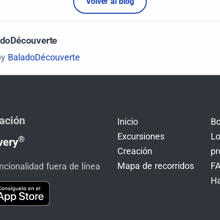
Volver al blog
adoDécouverte
by
BaladoDécouverte
ación
Inicio
Bo
Excursiones
Lo
®
very
Creación
pr
Mapa de recorridos
F
cionalidad fuera de línea
H