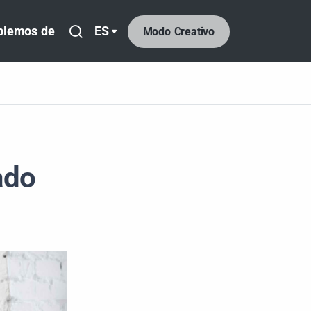
blemos de
ES
Modo Creativo
ado