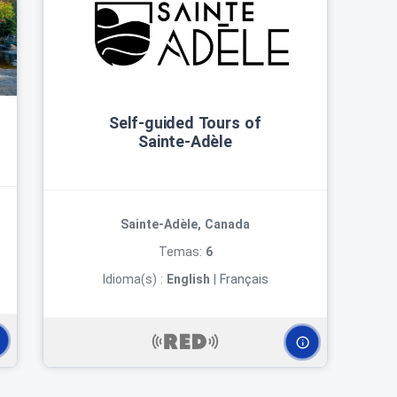
Self‑guided Tours of
Sainte‑Adèle
Sainte-Adèle, Canada
Temas:
6
Idioma(s) :
English
|
Français