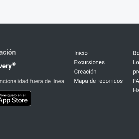
cación
Inicio
Bo
Excursiones
Lo
®
very
Creación
p
Mapa de recorridos
F
cionalidad fuera de línea
H