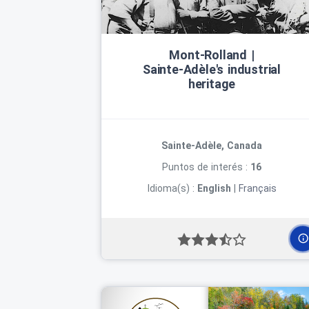
Mont‑Rolland |
Sainte‑Adèle's industrial
heritage
Sainte-Adèle, Canada
Puntos de interés :
16
Idioma(s) :
English
|
Français