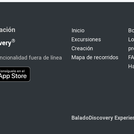
cación
Inicio
Bo
Excursiones
Lo
®
very
Creación
p
Mapa de recorridos
F
cionalidad fuera de línea
H
BaladoDiscovery Experien