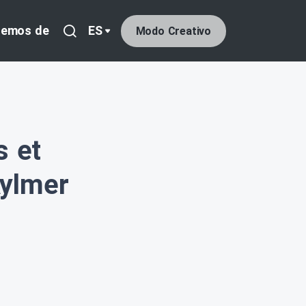
lemos de
ES
Modo Creativo
 et
Aylmer