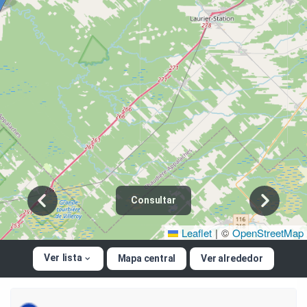
Consultar
Leaflet
|
©
OpenStreetMap
Ver lista
Mapa central
Ver alrededor