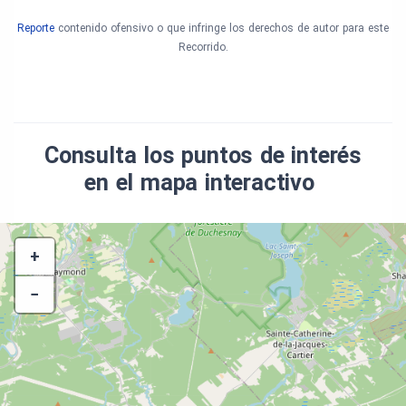
Michaël Croteau
Agence Polygone
Reporte
contenido ofensivo o que infringe los derechos de autor para este
Recorrido.
Coordination
Pascale Lemay
Lucie Grould
Coordination des entrevues
Consulta los puntos de interés
Vicky-Anne Lemoyne
en el mapa interactivo
Expert-conseil
Jean-Michel Bordron
+
Graphisme
Irène Lumineau
−
Recherche historique et texte narratif
Jean-Pierre Ducruc
Marie-France St-Laurent