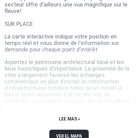
secteur offre d'ailleurs une vue magnifique sur le
fleuve!
SUR PLACE
La carte interactive indique votre position en
temps réel et vous donne de l'information sur
demande pour chaque point d'intérêt.
Arpentez le patrimoine architectural local et les
lieux touristiques d'importance. La proximité de la
côte a largement favorisé les échanges
commerciaux en plus d’inciter la construction
d’infrastructures notoires telles qu’un moulin à
farine ayant appartenu à la famille Joly de
Lotbinière, sans oublier les quais de Leclercville et
de Lotbinière.
LEE MAS »
À travers les sites d’intérêt proposés, vous serez
appelés à découvrir les savoir-faire qui se cachent
derrière la culture du houblon; la culture et de la
VER EL MAPA