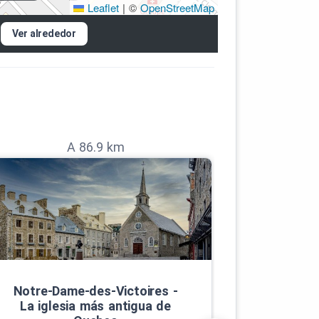
Leaflet
|
©
OpenStreetMap
Ver alrededor
A 86.9 km
Notre‑Dame‑des‑Victoires ‑
Guía de 
La iglesia más antigua de
de Not