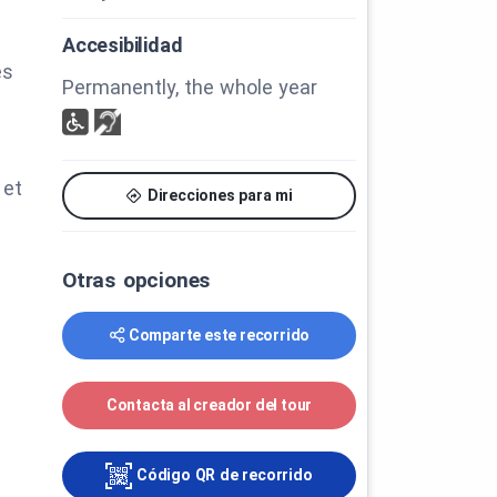
Accesibilidad
es
Permanently, the whole year
 et
Direcciones para mi
Otras opciones
 »
Comparte este recorrido
Contacta al creador del tour
Código QR de recorrido