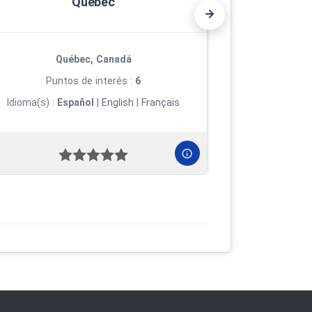
Quebec
Québec, Canadá
Q
Puntos de interés :
6
Pun
Idioma(s) :
Español
|
English
|
Français
Idioma(s) :