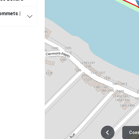
sommets |
Cons