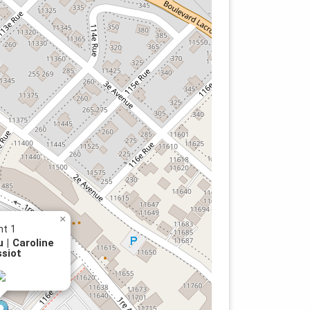
rel
ons
×
nt 1
| Caroline
siot