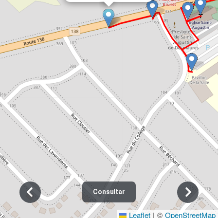
Consultar
Leaflet
|
©
OpenStreetMap