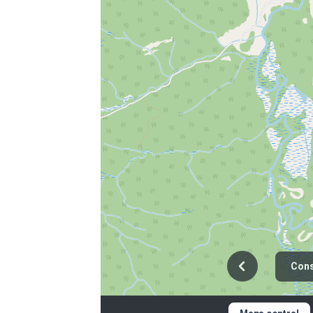
 ET PHOTOS
bliographiques vous sera partagée sur demande. Pour y
nt.e de développement en patrimoine immobilier à la
Cons
//mrc-fjord.qc.ca/nous-joindre/