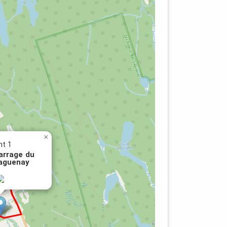
du
u
×
nt 1
es
arrage du
aguenay