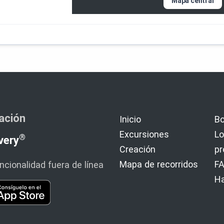
Mapa central
cación
Inicio
Bo
Excursiones
Lo
®
very
Creación
p
Mapa de recorridos
F
cionalidad fuera de línea
H