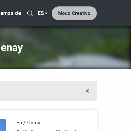
lemos de
ES
Modo Creativo
uenay
En / Cerca