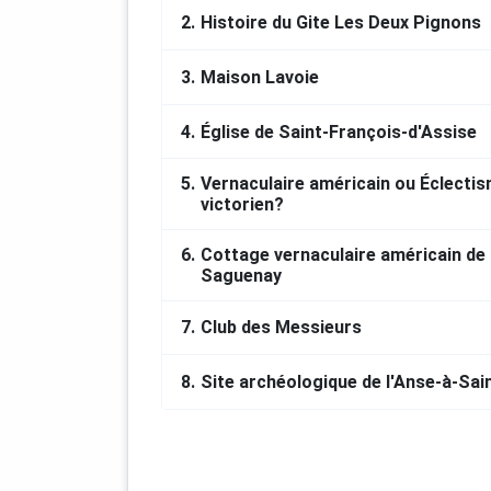
2.
Histoire du Gite Les Deux Pignons
CRÉDITS
3.
Maison Lavoie
Ce projet a été rendu possible grâce
Fjord-du-Saguenay et le ministère d
Québec
4.
Église de Saint-François-d'Assise
MERCI À NOS COLLABORATEURS
5.
Vernaculaire américain ou Éclecti
victorien?
La Société historique du Saguenay 
6.
Cottage vernaculaire américain de 
Les agents de développement des 13
Saguenay
Saguenay (2022-2024)
7.
Club des Messieurs
Jean-Claude-Duperré, Michel Bergero
Côté, Richard Gagnon et Antonin Za
8.
Site archéologique de l'Anse-à-Sai
Toutes les familles et organismes qu
photographies.
CHARGÉS DE PROJET