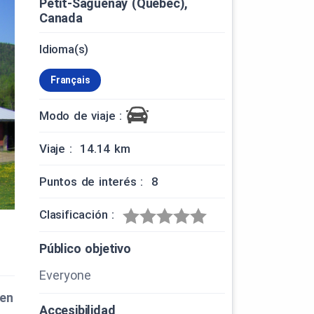
Petit-Saguenay (Québec),
Canada
Idioma(s)
Français
Modo de viaje :
Viaje : 14.14 km
Puntos de interés : 8
Clasificación :
Público objetivo
Everyone
ien
Accesibilidad