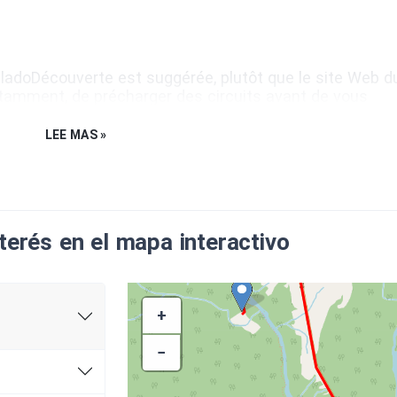
 BaladoDécouverte est suggérée, plutôt que le site Web d
tamment, de précharger des circuits avant de vous
cours
sont offerts gratuitement dans la même
LEE MAS »
terés en el mapa interactivo
dent à des propriétés privées. Nous vous demandons de
observer ces propriétés depuis la route.
+
ne entreprise ouverte au public, veuillez au préalable
−
treprise.