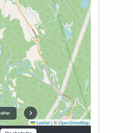
ultar
Leaflet
|
©
OpenStreetMap